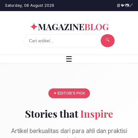
Saturday, 08 August 2026
📘
🐦
📷
🔗
✦
MAGAZINE
BLOG
🔍
☰
✦ EDITOR'S PICK
Stories that
Inspire
Artikel berkualitas dari para ahli dan praktisi