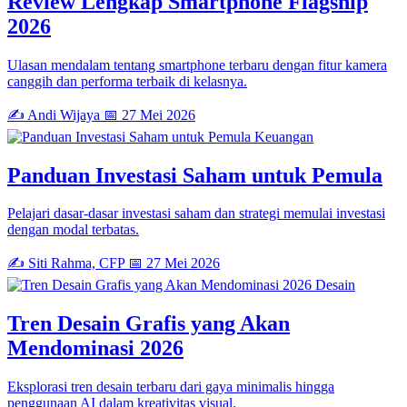
Review Lengkap Smartphone Flagship
2026
Ulasan mendalam tentang smartphone terbaru dengan fitur kamera
canggih dan performa terbaik di kelasnya.
✍️ Andi Wijaya
📅 27 Mei 2026
Keuangan
Panduan Investasi Saham untuk Pemula
Pelajari dasar-dasar investasi saham dan strategi memulai investasi
dengan modal terbatas.
✍️ Siti Rahma, CFP
📅 27 Mei 2026
Desain
Tren Desain Grafis yang Akan
Mendominasi 2026
Eksplorasi tren desain terbaru dari gaya minimalis hingga
penggunaan AI dalam kreativitas visual.