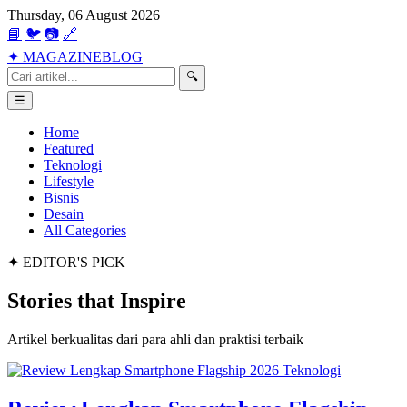
Thursday, 06 August 2026
📘
🐦
📷
🔗
✦
MAGAZINE
BLOG
🔍
☰
Home
Featured
Teknologi
Lifestyle
Bisnis
Desain
All Categories
✦ EDITOR'S PICK
Stories that
Inspire
Artikel berkualitas dari para ahli dan praktisi terbaik
Teknologi