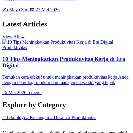
✍️ Maya Sari
📅 27 Mei 2026
Latest
Articles
View All →
Produktivitas
10 Tips Meningkatkan Produktivitas Kerja di Era
Digital
Temukan cara efektif untuk meningkatkan produktivitas kerja Anda
dengan teknologi modern dan manajemen waktu yang tepat.
26 Mei 2026
5 menit
Explore by
Category
#
Teknologi
#
Keuangan
#
Desain
#
Produktivitas
"
Membaca adalah jendela dunia. Setiap artikel membawa perspektif