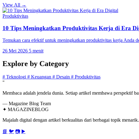
View All →
Produktivitas
10 Tips Meningkatkan Produktivitas Kerja di Era Dig
Temukan cara efektif untuk meningkatkan produktivitas kerja Anda 
26 Mei 2026
5 menit
Explore by
Category
#
Teknologi
#
Keuangan
#
Desain
#
Produktivitas
"
Membaca adalah jendela dunia. Setiap artikel membawa perspektif bar
— Magazine Blog Team
✦
MAGAZINE
BLOG
Majalah digital dengan artikel berkualitas dari berbagai topik menarik.
📘
🐦
📷
▶️