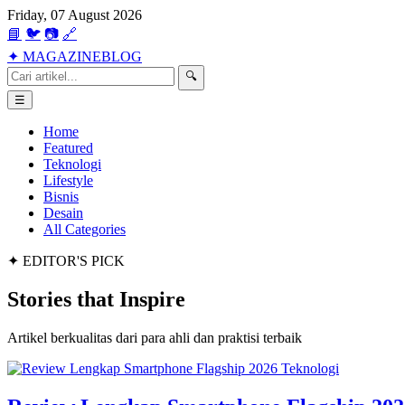
Friday, 07 August 2026
📘
🐦
📷
🔗
✦
MAGAZINE
BLOG
🔍
☰
Home
Featured
Teknologi
Lifestyle
Bisnis
Desain
All Categories
✦ EDITOR'S PICK
Stories that
Inspire
Artikel berkualitas dari para ahli dan praktisi terbaik
Teknologi