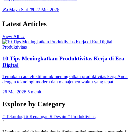
✍️ Maya Sari
📅 27 Mei 2026
Latest
Articles
View All →
Produktivitas
10 Tips Meningkatkan Produktivitas Kerja di Era
Digital
Temukan cara efektif untuk meningkatkan produktivitas kerja Anda
dengan teknologi modern dan manajemen waktu yang tepat.
26 Mei 2026
5 menit
Explore by
Category
#
Teknologi
#
Keuangan
#
Desain
#
Produktivitas
"
Membaca adalah jendela dunia. Setiap artikel membawa perspektif