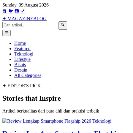
Sunday, 09 August 2026
📘
🐦
📷
🔗
✦
MAGAZINE
BLOG
🔍
☰
Home
Featured
Teknologi
Lifestyle
Bisnis
Desain
All Categories
✦ EDITOR'S PICK
Stories that
Inspire
Artikel berkualitas dari para ahli dan praktisi terbaik
Teknologi