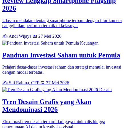
Review Lengkap Smartphone Flagship
2026
Ulasan mendalam tentang smartphone terbaru dengan fitur kamera
canggih dan performa terbaik di kelasnya.
✍️ Andi Wijaya
📅 27 Mei 2026
Keuangan
Panduan Investasi Saham untuk Pemula
Pelajari dasar-dasar investasi saham dan strategi memulai investasi
dengan modal terbatas.
✍️ Siti Rahma, CFP
📅 27 Mei 2026
Desain
Tren Desain Grafis yang Akan
Mendominasi 2026
Eksplorasi tren desain terbaru dari gaya minimalis hingga
penggunaan AI dalam kreativitas visual.