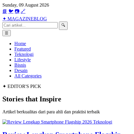
Sunday, 09 August 2026
📘
🐦
📷
🔗
✦
MAGAZINE
BLOG
🔍
☰
Home
Featured
Teknologi
Lifestyle
Bisnis
Desain
All Categories
✦ EDITOR'S PICK
Stories that
Inspire
Artikel berkualitas dari para ahli dan praktisi terbaik
Teknologi