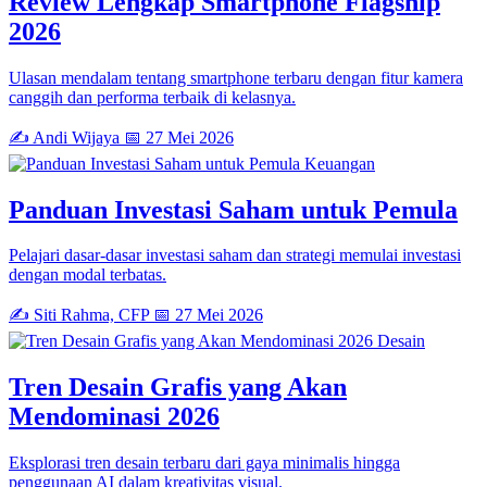
Review Lengkap Smartphone Flagship
2026
Ulasan mendalam tentang smartphone terbaru dengan fitur kamera
canggih dan performa terbaik di kelasnya.
✍️ Andi Wijaya
📅 27 Mei 2026
Keuangan
Panduan Investasi Saham untuk Pemula
Pelajari dasar-dasar investasi saham dan strategi memulai investasi
dengan modal terbatas.
✍️ Siti Rahma, CFP
📅 27 Mei 2026
Desain
Tren Desain Grafis yang Akan
Mendominasi 2026
Eksplorasi tren desain terbaru dari gaya minimalis hingga
penggunaan AI dalam kreativitas visual.