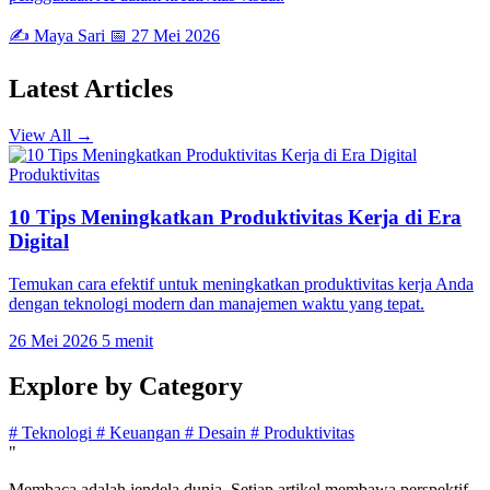
✍️ Maya Sari
📅 27 Mei 2026
Latest
Articles
View All →
Produktivitas
10 Tips Meningkatkan Produktivitas Kerja di Era
Digital
Temukan cara efektif untuk meningkatkan produktivitas kerja Anda
dengan teknologi modern dan manajemen waktu yang tepat.
26 Mei 2026
5 menit
Explore by
Category
#
Teknologi
#
Keuangan
#
Desain
#
Produktivitas
"
Membaca adalah jendela dunia. Setiap artikel membawa perspektif