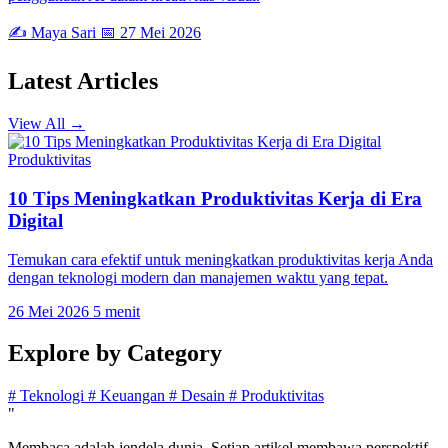
✍️ Maya Sari
📅 27 Mei 2026
Latest
Articles
View All →
Produktivitas
10 Tips Meningkatkan Produktivitas Kerja di Era
Digital
Temukan cara efektif untuk meningkatkan produktivitas kerja Anda
dengan teknologi modern dan manajemen waktu yang tepat.
26 Mei 2026
5 menit
Explore by
Category
#
Teknologi
#
Keuangan
#
Desain
#
Produktivitas
"
Membaca adalah jendela dunia. Setiap artikel membawa perspektif