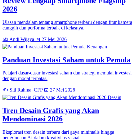
Review Lengkap Smartphone Flagship
2026
Ulasan mendalam tentang smartphone terbaru dengan fitur kamera
canggih dan performa terbaik di kelasnya.
✍️ Andi Wijaya
📅 27 Mei 2026
Keuangan
Panduan Investasi Saham untuk Pemula
Pelajari dasar-dasar investasi saham dan strategi memulai investasi
dengan modal terbatas.
✍️ Siti Rahma, CFP
📅 27 Mei 2026
Desain
Tren Desain Grafis yang Akan
Mendominasi 2026
Eksplorasi tren desain terbaru dari gaya minimalis hingga
penggunaan AI dalam kreativitas visual.