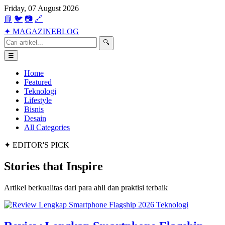
Friday, 07 August 2026
📘
🐦
📷
🔗
✦
MAGAZINE
BLOG
🔍
☰
Home
Featured
Teknologi
Lifestyle
Bisnis
Desain
All Categories
✦ EDITOR'S PICK
Stories that
Inspire
Artikel berkualitas dari para ahli dan praktisi terbaik
Teknologi