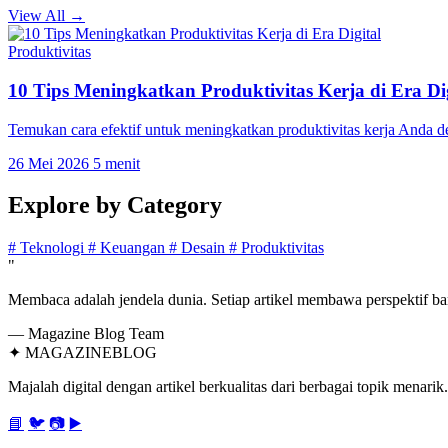
View All →
Produktivitas
10 Tips Meningkatkan Produktivitas Kerja di Era Dig
Temukan cara efektif untuk meningkatkan produktivitas kerja Anda 
26 Mei 2026
5 menit
Explore by
Category
#
Teknologi
#
Keuangan
#
Desain
#
Produktivitas
"
Membaca adalah jendela dunia. Setiap artikel membawa perspektif bar
— Magazine Blog Team
✦
MAGAZINE
BLOG
Majalah digital dengan artikel berkualitas dari berbagai topik menarik.
📘
🐦
📷
▶️