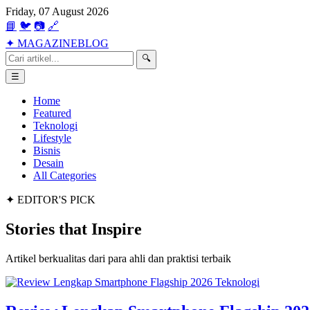
Friday, 07 August 2026
📘
🐦
📷
🔗
✦
MAGAZINE
BLOG
🔍
☰
Home
Featured
Teknologi
Lifestyle
Bisnis
Desain
All Categories
✦ EDITOR'S PICK
Stories that
Inspire
Artikel berkualitas dari para ahli dan praktisi terbaik
Teknologi