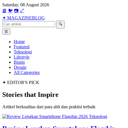
Saturday, 08 August 2026
📘
🐦
📷
🔗
✦
MAGAZINE
BLOG
🔍
☰
Home
Featured
Teknologi
Lifestyle
Bisnis
Desain
All Categories
✦ EDITOR'S PICK
Stories that
Inspire
Artikel berkualitas dari para ahli dan praktisi terbaik
Teknologi