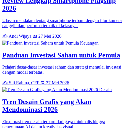
Review Lengkap Smartphone Flagship
2026
Ulasan mendalam tentang smartphone terbaru dengan fitur kamera
canggih dan performa terbaik di kelasnya.
✍️ Andi Wijaya
📅 27 Mei 2026
Keuangan
Panduan Investasi Saham untuk Pemula
Pelajari dasar-dasar investasi saham dan strategi memulai investasi
dengan modal terbatas.
✍️ Siti Rahma, CFP
📅 27 Mei 2026
Desain
Tren Desain Grafis yang Akan
Mendominasi 2026
Eksplorasi tren desain terbaru dari gaya minimalis hingga
penggunaan AI dalam kreativitas visual.