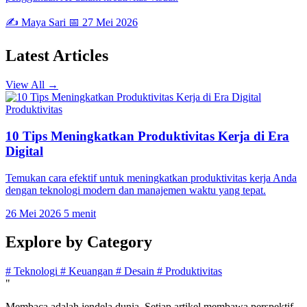
✍️ Maya Sari
📅 27 Mei 2026
Latest
Articles
View All →
Produktivitas
10 Tips Meningkatkan Produktivitas Kerja di Era
Digital
Temukan cara efektif untuk meningkatkan produktivitas kerja Anda
dengan teknologi modern dan manajemen waktu yang tepat.
26 Mei 2026
5 menit
Explore by
Category
#
Teknologi
#
Keuangan
#
Desain
#
Produktivitas
"
Membaca adalah jendela dunia. Setiap artikel membawa perspektif