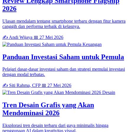
Review Lengkap Smartphone Flagship
2026
Ulasan mendalam tentang smartphone terbaru dengan fitur kamera
canggih dan performa terbaik di kelasnya.
✍️ Andi Wijaya
📅 27 Mei 2026
Keuangan
Panduan Investasi Saham untuk Pemula
Pelajari dasar-dasar investasi saham dan strategi memulai investasi
dengan modal terbatas.
✍️ Siti Rahma, CFP
📅 27 Mei 2026
Desain
Tren Desain Grafis yang Akan
Mendominasi 2026
Eksplorasi tren desain terbaru dari gaya minimalis hingga
penggunaan AI dalam kreativitas visual.