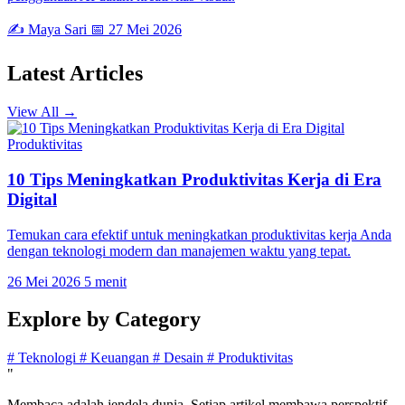
✍️ Maya Sari
📅 27 Mei 2026
Latest
Articles
View All →
Produktivitas
10 Tips Meningkatkan Produktivitas Kerja di Era
Digital
Temukan cara efektif untuk meningkatkan produktivitas kerja Anda
dengan teknologi modern dan manajemen waktu yang tepat.
26 Mei 2026
5 menit
Explore by
Category
#
Teknologi
#
Keuangan
#
Desain
#
Produktivitas
"
Membaca adalah jendela dunia. Setiap artikel membawa perspektif