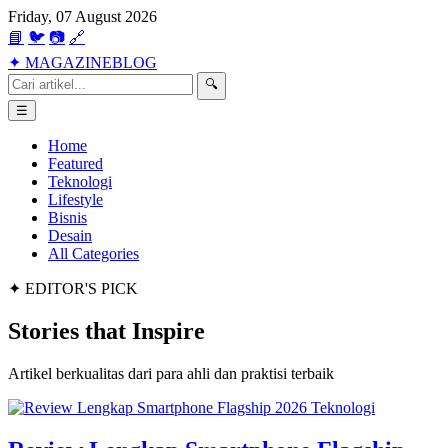
Friday, 07 August 2026
📘
🐦
📷
🔗
✦
MAGAZINE
BLOG
🔍
☰
Home
Featured
Teknologi
Lifestyle
Bisnis
Desain
All Categories
✦ EDITOR'S PICK
Stories that
Inspire
Artikel berkualitas dari para ahli dan praktisi terbaik
Teknologi