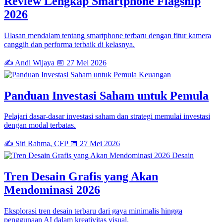
Review Lengkap Smartphone Flagship
2026
Ulasan mendalam tentang smartphone terbaru dengan fitur kamera
canggih dan performa terbaik di kelasnya.
✍️ Andi Wijaya
📅 27 Mei 2026
Keuangan
Panduan Investasi Saham untuk Pemula
Pelajari dasar-dasar investasi saham dan strategi memulai investasi
dengan modal terbatas.
✍️ Siti Rahma, CFP
📅 27 Mei 2026
Desain
Tren Desain Grafis yang Akan
Mendominasi 2026
Eksplorasi tren desain terbaru dari gaya minimalis hingga
penggunaan AI dalam kreativitas visual.