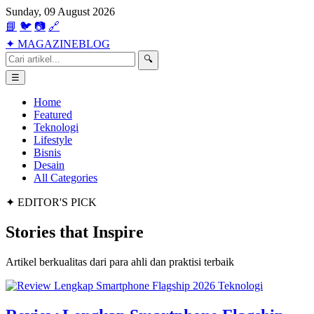
Sunday, 09 August 2026
📘
🐦
📷
🔗
✦
MAGAZINE
BLOG
🔍
☰
Home
Featured
Teknologi
Lifestyle
Bisnis
Desain
All Categories
✦ EDITOR'S PICK
Stories that
Inspire
Artikel berkualitas dari para ahli dan praktisi terbaik
Teknologi