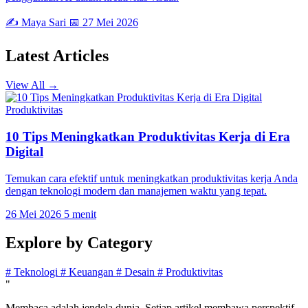
✍️ Maya Sari
📅 27 Mei 2026
Latest
Articles
View All →
Produktivitas
10 Tips Meningkatkan Produktivitas Kerja di Era
Digital
Temukan cara efektif untuk meningkatkan produktivitas kerja Anda
dengan teknologi modern dan manajemen waktu yang tepat.
26 Mei 2026
5 menit
Explore by
Category
#
Teknologi
#
Keuangan
#
Desain
#
Produktivitas
"
Membaca adalah jendela dunia. Setiap artikel membawa perspektif