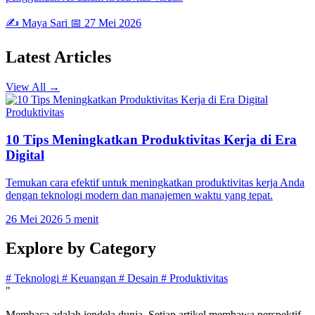
✍️ Maya Sari
📅 27 Mei 2026
Latest
Articles
View All →
Produktivitas
10 Tips Meningkatkan Produktivitas Kerja di Era
Digital
Temukan cara efektif untuk meningkatkan produktivitas kerja Anda
dengan teknologi modern dan manajemen waktu yang tepat.
26 Mei 2026
5 menit
Explore by
Category
#
Teknologi
#
Keuangan
#
Desain
#
Produktivitas
"
Membaca adalah jendela dunia. Setiap artikel membawa perspektif