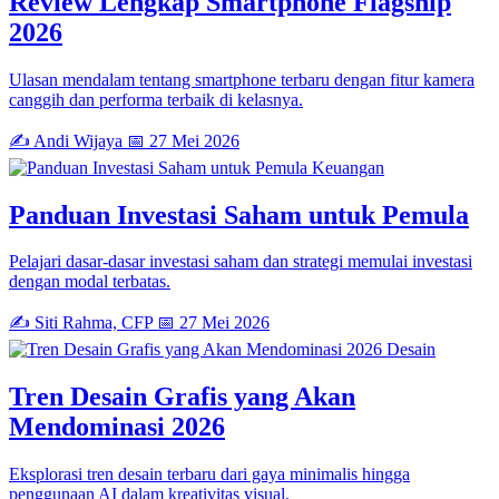
Review Lengkap Smartphone Flagship
2026
Ulasan mendalam tentang smartphone terbaru dengan fitur kamera
canggih dan performa terbaik di kelasnya.
✍️ Andi Wijaya
📅 27 Mei 2026
Keuangan
Panduan Investasi Saham untuk Pemula
Pelajari dasar-dasar investasi saham dan strategi memulai investasi
dengan modal terbatas.
✍️ Siti Rahma, CFP
📅 27 Mei 2026
Desain
Tren Desain Grafis yang Akan
Mendominasi 2026
Eksplorasi tren desain terbaru dari gaya minimalis hingga
penggunaan AI dalam kreativitas visual.