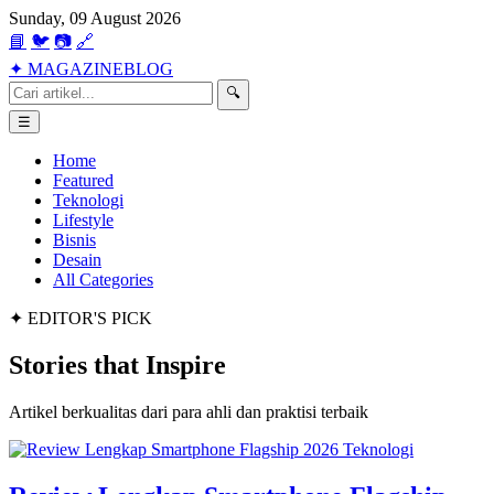
Sunday, 09 August 2026
📘
🐦
📷
🔗
✦
MAGAZINE
BLOG
🔍
☰
Home
Featured
Teknologi
Lifestyle
Bisnis
Desain
All Categories
✦ EDITOR'S PICK
Stories that
Inspire
Artikel berkualitas dari para ahli dan praktisi terbaik
Teknologi