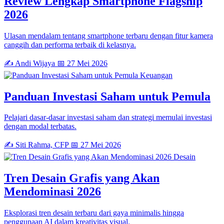
Review Lengkap Smartphone Flagship
2026
Ulasan mendalam tentang smartphone terbaru dengan fitur kamera
canggih dan performa terbaik di kelasnya.
✍️ Andi Wijaya
📅 27 Mei 2026
Keuangan
Panduan Investasi Saham untuk Pemula
Pelajari dasar-dasar investasi saham dan strategi memulai investasi
dengan modal terbatas.
✍️ Siti Rahma, CFP
📅 27 Mei 2026
Desain
Tren Desain Grafis yang Akan
Mendominasi 2026
Eksplorasi tren desain terbaru dari gaya minimalis hingga
penggunaan AI dalam kreativitas visual.