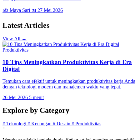
✍️ Maya Sari
📅 27 Mei 2026
Latest
Articles
View All →
Produktivitas
10 Tips Meningkatkan Produktivitas Kerja di Era
Digital
Temukan cara efektif untuk meningkatkan produktivitas kerja Anda
dengan teknologi modern dan manajemen waktu yang tepat.
26 Mei 2026
5 menit
Explore by
Category
#
Teknologi
#
Keuangan
#
Desain
#
Produktivitas
"
Membaca adalah jendela dunia. Setiap artikel membawa perspektif