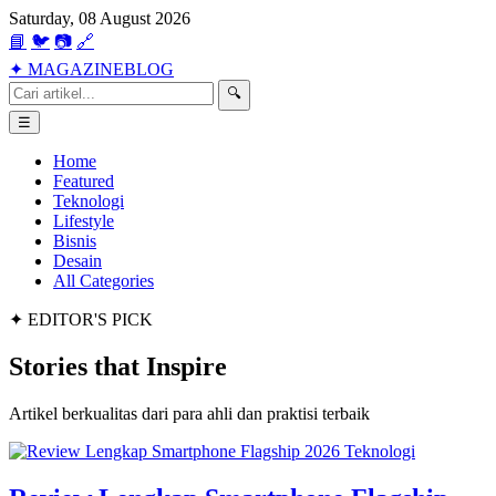
Saturday, 08 August 2026
📘
🐦
📷
🔗
✦
MAGAZINE
BLOG
🔍
☰
Home
Featured
Teknologi
Lifestyle
Bisnis
Desain
All Categories
✦ EDITOR'S PICK
Stories that
Inspire
Artikel berkualitas dari para ahli dan praktisi terbaik
Teknologi