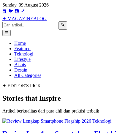
Sunday, 09 August 2026
📘
🐦
📷
🔗
✦
MAGAZINE
BLOG
🔍
☰
Home
Featured
Teknologi
Lifestyle
Bisnis
Desain
All Categories
✦ EDITOR'S PICK
Stories that
Inspire
Artikel berkualitas dari para ahli dan praktisi terbaik
Teknologi