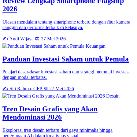
Review Lengkap Smartphone Flagship
2026
Ulasan mendalam tentang smartphone terbaru dengan fitur kamera
canggih dan performa terbaik di kelasnya.
✍️ Andi Wijaya
📅 27 Mei 2026
Keuangan
Panduan Investasi Saham untuk Pemula
Pelajari dasar-dasar investasi saham dan strategi memulai investasi
dengan modal terbatas.
✍️ Siti Rahma, CFP
📅 27 Mei 2026
Desain
Tren Desain Grafis yang Akan
Mendominasi 2026
Eksplorasi tren desain terbaru dari gaya minimalis hingga
penggunaan AI dalam kreativitas visual.