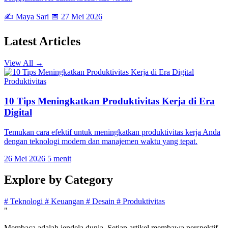
✍️ Maya Sari
📅 27 Mei 2026
Latest
Articles
View All →
Produktivitas
10 Tips Meningkatkan Produktivitas Kerja di Era
Digital
Temukan cara efektif untuk meningkatkan produktivitas kerja Anda
dengan teknologi modern dan manajemen waktu yang tepat.
26 Mei 2026
5 menit
Explore by
Category
#
Teknologi
#
Keuangan
#
Desain
#
Produktivitas
"
Membaca adalah jendela dunia. Setiap artikel membawa perspektif