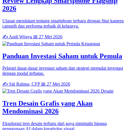
Review Lengkap Smartphone Flagship
2026
Ulasan mendalam tentang smartphone terbaru dengan fitur kamera
canggih dan performa terbaik di kelasnya.
✍️ Andi Wijaya
📅 27 Mei 2026
Keuangan
Panduan Investasi Saham untuk Pemula
Pelajari dasar-dasar investasi saham dan strategi memulai investasi
dengan modal terbatas.
✍️ Siti Rahma, CFP
📅 27 Mei 2026
Desain
Tren Desain Grafis yang Akan
Mendominasi 2026
Eksplorasi tren desain terbaru dari gaya minimalis hingga
penggunaan AI dalam kreativitas visual.