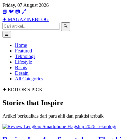
Friday, 07 August 2026
📘
🐦
📷
🔗
✦
MAGAZINE
BLOG
🔍
☰
Home
Featured
Teknologi
Lifestyle
Bisnis
Desain
All Categories
✦ EDITOR'S PICK
Stories that
Inspire
Artikel berkualitas dari para ahli dan praktisi terbaik
Teknologi