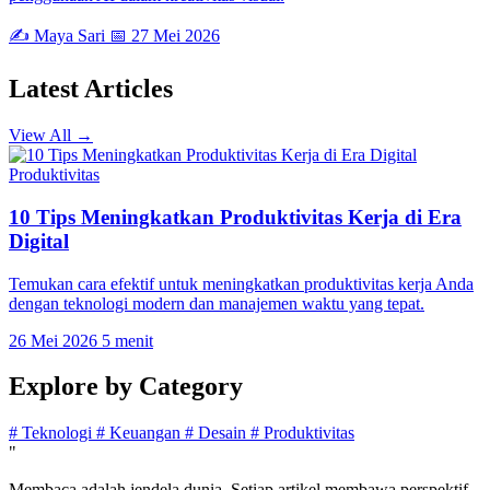
✍️ Maya Sari
📅 27 Mei 2026
Latest
Articles
View All →
Produktivitas
10 Tips Meningkatkan Produktivitas Kerja di Era
Digital
Temukan cara efektif untuk meningkatkan produktivitas kerja Anda
dengan teknologi modern dan manajemen waktu yang tepat.
26 Mei 2026
5 menit
Explore by
Category
#
Teknologi
#
Keuangan
#
Desain
#
Produktivitas
"
Membaca adalah jendela dunia. Setiap artikel membawa perspektif