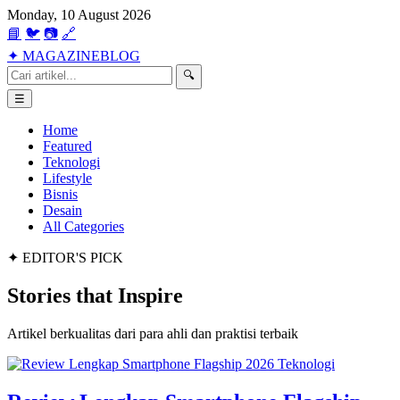
Monday, 10 August 2026
📘
🐦
📷
🔗
✦
MAGAZINE
BLOG
🔍
☰
Home
Featured
Teknologi
Lifestyle
Bisnis
Desain
All Categories
✦ EDITOR'S PICK
Stories that
Inspire
Artikel berkualitas dari para ahli dan praktisi terbaik
Teknologi