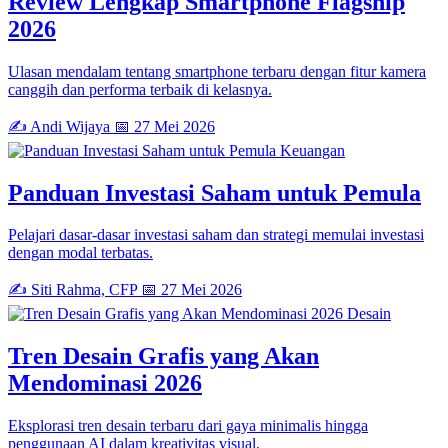
Review Lengkap Smartphone Flagship
2026
Ulasan mendalam tentang smartphone terbaru dengan fitur kamera
canggih dan performa terbaik di kelasnya.
✍️ Andi Wijaya
📅 27 Mei 2026
Keuangan
Panduan Investasi Saham untuk Pemula
Pelajari dasar-dasar investasi saham dan strategi memulai investasi
dengan modal terbatas.
✍️ Siti Rahma, CFP
📅 27 Mei 2026
Desain
Tren Desain Grafis yang Akan
Mendominasi 2026
Eksplorasi tren desain terbaru dari gaya minimalis hingga
penggunaan AI dalam kreativitas visual.