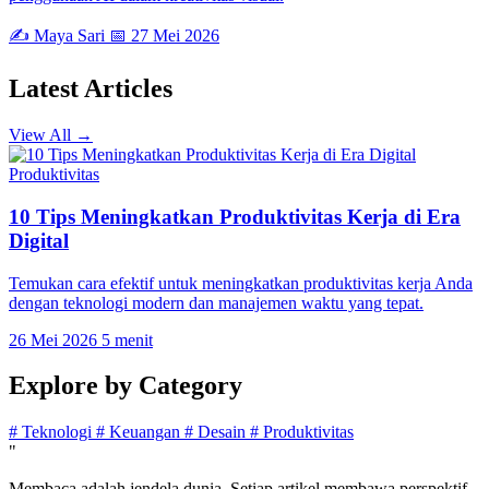
✍️ Maya Sari
📅 27 Mei 2026
Latest
Articles
View All →
Produktivitas
10 Tips Meningkatkan Produktivitas Kerja di Era
Digital
Temukan cara efektif untuk meningkatkan produktivitas kerja Anda
dengan teknologi modern dan manajemen waktu yang tepat.
26 Mei 2026
5 menit
Explore by
Category
#
Teknologi
#
Keuangan
#
Desain
#
Produktivitas
"
Membaca adalah jendela dunia. Setiap artikel membawa perspektif