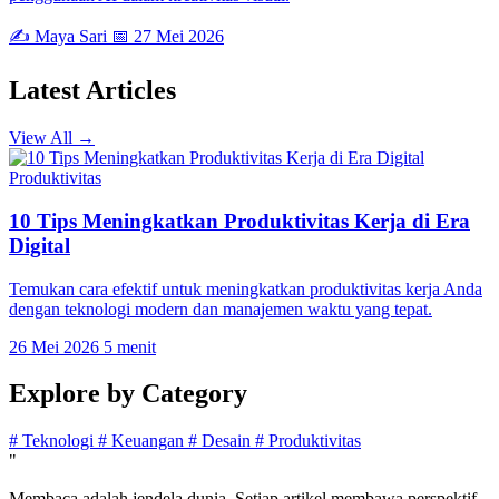
✍️ Maya Sari
📅 27 Mei 2026
Latest
Articles
View All →
Produktivitas
10 Tips Meningkatkan Produktivitas Kerja di Era
Digital
Temukan cara efektif untuk meningkatkan produktivitas kerja Anda
dengan teknologi modern dan manajemen waktu yang tepat.
26 Mei 2026
5 menit
Explore by
Category
#
Teknologi
#
Keuangan
#
Desain
#
Produktivitas
"
Membaca adalah jendela dunia. Setiap artikel membawa perspektif