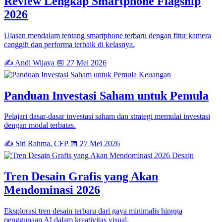
Review Lengkap Smartphone Flagship
2026
Ulasan mendalam tentang smartphone terbaru dengan fitur kamera
canggih dan performa terbaik di kelasnya.
✍️ Andi Wijaya
📅 27 Mei 2026
Keuangan
Panduan Investasi Saham untuk Pemula
Pelajari dasar-dasar investasi saham dan strategi memulai investasi
dengan modal terbatas.
✍️ Siti Rahma, CFP
📅 27 Mei 2026
Desain
Tren Desain Grafis yang Akan
Mendominasi 2026
Eksplorasi tren desain terbaru dari gaya minimalis hingga
penggunaan AI dalam kreativitas visual.