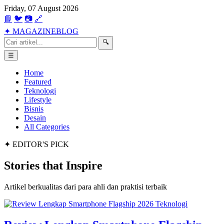
Friday, 07 August 2026
📘
🐦
📷
🔗
✦
MAGAZINE
BLOG
🔍
☰
Home
Featured
Teknologi
Lifestyle
Bisnis
Desain
All Categories
✦ EDITOR'S PICK
Stories that
Inspire
Artikel berkualitas dari para ahli dan praktisi terbaik
Teknologi