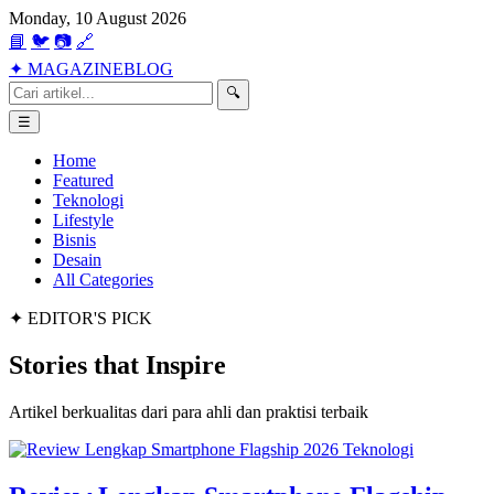
Monday, 10 August 2026
📘
🐦
📷
🔗
✦
MAGAZINE
BLOG
🔍
☰
Home
Featured
Teknologi
Lifestyle
Bisnis
Desain
All Categories
✦ EDITOR'S PICK
Stories that
Inspire
Artikel berkualitas dari para ahli dan praktisi terbaik
Teknologi