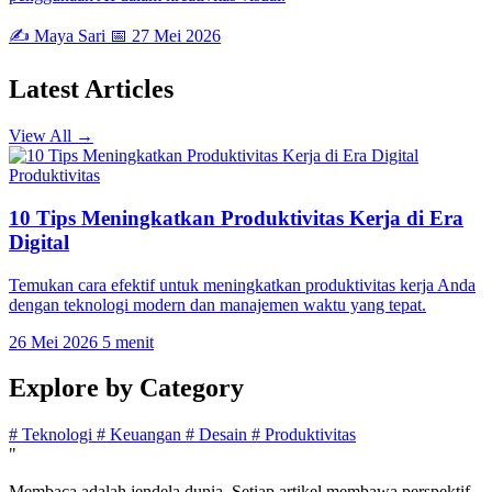
✍️ Maya Sari
📅 27 Mei 2026
Latest
Articles
View All →
Produktivitas
10 Tips Meningkatkan Produktivitas Kerja di Era
Digital
Temukan cara efektif untuk meningkatkan produktivitas kerja Anda
dengan teknologi modern dan manajemen waktu yang tepat.
26 Mei 2026
5 menit
Explore by
Category
#
Teknologi
#
Keuangan
#
Desain
#
Produktivitas
"
Membaca adalah jendela dunia. Setiap artikel membawa perspektif