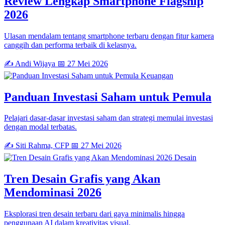
Review Lengkap Smartphone Flagship
2026
Ulasan mendalam tentang smartphone terbaru dengan fitur kamera
canggih dan performa terbaik di kelasnya.
✍️ Andi Wijaya
📅 27 Mei 2026
Keuangan
Panduan Investasi Saham untuk Pemula
Pelajari dasar-dasar investasi saham dan strategi memulai investasi
dengan modal terbatas.
✍️ Siti Rahma, CFP
📅 27 Mei 2026
Desain
Tren Desain Grafis yang Akan
Mendominasi 2026
Eksplorasi tren desain terbaru dari gaya minimalis hingga
penggunaan AI dalam kreativitas visual.