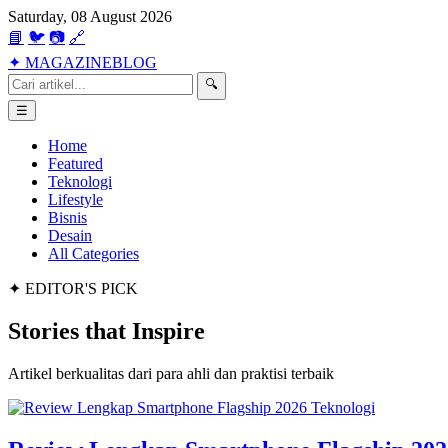
Saturday, 08 August 2026
📘
🐦
📷
🔗
✦
MAGAZINE
BLOG
🔍
☰
Home
Featured
Teknologi
Lifestyle
Bisnis
Desain
All Categories
✦ EDITOR'S PICK
Stories that
Inspire
Artikel berkualitas dari para ahli dan praktisi terbaik
Teknologi