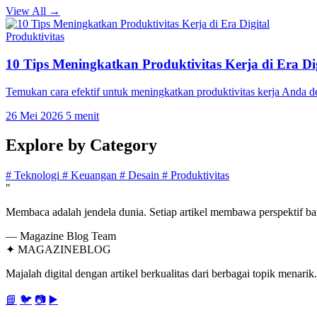
View All →
Produktivitas
10 Tips Meningkatkan Produktivitas Kerja di Era Dig
Temukan cara efektif untuk meningkatkan produktivitas kerja Anda 
26 Mei 2026
5 menit
Explore by
Category
#
Teknologi
#
Keuangan
#
Desain
#
Produktivitas
"
Membaca adalah jendela dunia. Setiap artikel membawa perspektif bar
— Magazine Blog Team
✦
MAGAZINE
BLOG
Majalah digital dengan artikel berkualitas dari berbagai topik menarik.
📘
🐦
📷
▶️