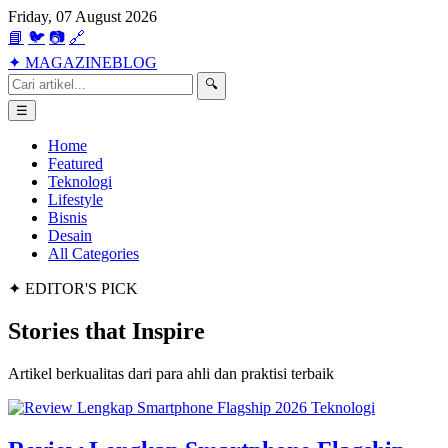
Friday, 07 August 2026
📘
🐦
📷
🔗
✦
MAGAZINE
BLOG
🔍
☰
Home
Featured
Teknologi
Lifestyle
Bisnis
Desain
All Categories
✦ EDITOR'S PICK
Stories that
Inspire
Artikel berkualitas dari para ahli dan praktisi terbaik
Teknologi