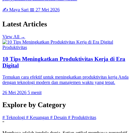
✍️ Maya Sari
📅 27 Mei 2026
Latest
Articles
View All →
Produktivitas
10 Tips Meningkatkan Produktivitas Kerja di Era
Digital
Temukan cara efektif untuk meningkatkan produktivitas kerja Anda
dengan teknologi modern dan manajemen waktu yang tepat.
26 Mei 2026
5 menit
Explore by
Category
#
Teknologi
#
Keuangan
#
Desain
#
Produktivitas
"
Membaca adalah jendela dunia. Setiap artikel membawa perspektif