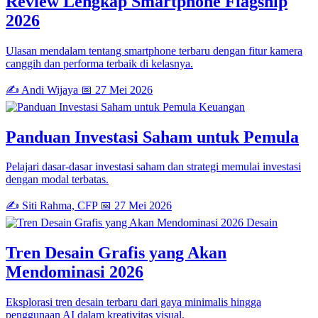
Review Lengkap Smartphone Flagship
2026
Ulasan mendalam tentang smartphone terbaru dengan fitur kamera
canggih dan performa terbaik di kelasnya.
✍️ Andi Wijaya
📅 27 Mei 2026
Keuangan
Panduan Investasi Saham untuk Pemula
Pelajari dasar-dasar investasi saham dan strategi memulai investasi
dengan modal terbatas.
✍️ Siti Rahma, CFP
📅 27 Mei 2026
Desain
Tren Desain Grafis yang Akan
Mendominasi 2026
Eksplorasi tren desain terbaru dari gaya minimalis hingga
penggunaan AI dalam kreativitas visual.