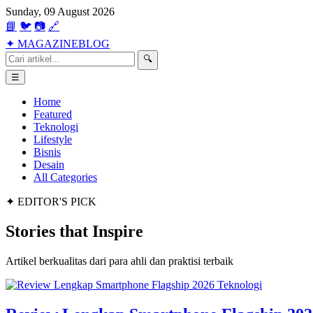
Sunday, 09 August 2026
📘
🐦
📷
🔗
✦
MAGAZINE
BLOG
🔍
☰
Home
Featured
Teknologi
Lifestyle
Bisnis
Desain
All Categories
✦ EDITOR'S PICK
Stories that
Inspire
Artikel berkualitas dari para ahli dan praktisi terbaik
Teknologi