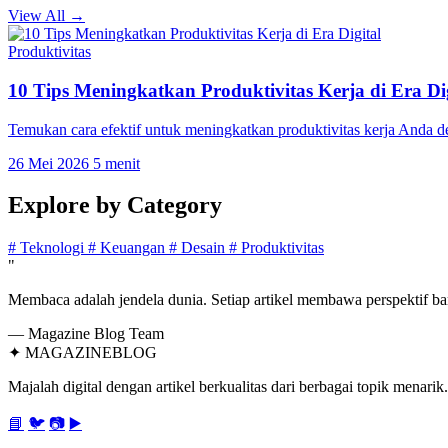
View All →
Produktivitas
10 Tips Meningkatkan Produktivitas Kerja di Era Dig
Temukan cara efektif untuk meningkatkan produktivitas kerja Anda 
26 Mei 2026
5 menit
Explore by
Category
#
Teknologi
#
Keuangan
#
Desain
#
Produktivitas
"
Membaca adalah jendela dunia. Setiap artikel membawa perspektif bar
— Magazine Blog Team
✦
MAGAZINE
BLOG
Majalah digital dengan artikel berkualitas dari berbagai topik menarik.
📘
🐦
📷
▶️