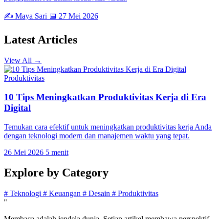
✍️ Maya Sari
📅 27 Mei 2026
Latest
Articles
View All →
Produktivitas
10 Tips Meningkatkan Produktivitas Kerja di Era
Digital
Temukan cara efektif untuk meningkatkan produktivitas kerja Anda
dengan teknologi modern dan manajemen waktu yang tepat.
26 Mei 2026
5 menit
Explore by
Category
#
Teknologi
#
Keuangan
#
Desain
#
Produktivitas
"
Membaca adalah jendela dunia. Setiap artikel membawa perspektif