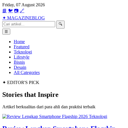
Friday, 07 August 2026
📘
🐦
📷
🔗
✦
MAGAZINE
BLOG
🔍
☰
Home
Featured
Teknologi
Lifestyle
Bisnis
Desain
All Categories
✦ EDITOR'S PICK
Stories that
Inspire
Artikel berkualitas dari para ahli dan praktisi terbaik
Teknologi