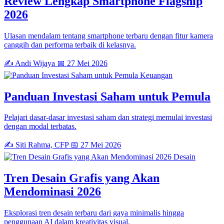
Review Lengkap Smartphone Flagship
2026
Ulasan mendalam tentang smartphone terbaru dengan fitur kamera
canggih dan performa terbaik di kelasnya.
✍️ Andi Wijaya
📅 27 Mei 2026
Keuangan
Panduan Investasi Saham untuk Pemula
Pelajari dasar-dasar investasi saham dan strategi memulai investasi
dengan modal terbatas.
✍️ Siti Rahma, CFP
📅 27 Mei 2026
Desain
Tren Desain Grafis yang Akan
Mendominasi 2026
Eksplorasi tren desain terbaru dari gaya minimalis hingga
penggunaan AI dalam kreativitas visual.