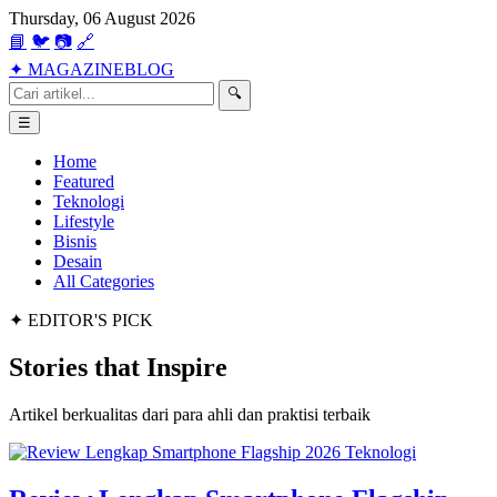
Thursday, 06 August 2026
📘
🐦
📷
🔗
✦
MAGAZINE
BLOG
🔍
☰
Home
Featured
Teknologi
Lifestyle
Bisnis
Desain
All Categories
✦ EDITOR'S PICK
Stories that
Inspire
Artikel berkualitas dari para ahli dan praktisi terbaik
Teknologi