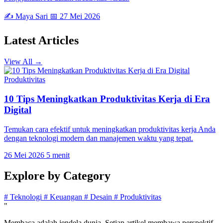
✍️ Maya Sari
📅 27 Mei 2026
Latest
Articles
View All →
Produktivitas
10 Tips Meningkatkan Produktivitas Kerja di Era
Digital
Temukan cara efektif untuk meningkatkan produktivitas kerja Anda
dengan teknologi modern dan manajemen waktu yang tepat.
26 Mei 2026
5 menit
Explore by
Category
#
Teknologi
#
Keuangan
#
Desain
#
Produktivitas
"
Membaca adalah jendela dunia. Setiap artikel membawa perspektif