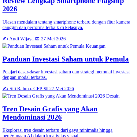
Review Lengkap Smartphone Flagship
2026
Ulasan mendalam tentang smartphone terbaru dengan fitur kamera
canggih dan performa terbaik di kelasnya.
✍️ Andi Wijaya
📅 27 Mei 2026
Keuangan
Panduan Investasi Saham untuk Pemula
Pelajari dasar-dasar investasi saham dan strategi memulai investasi
dengan modal terbatas.
✍️ Siti Rahma, CFP
📅 27 Mei 2026
Desain
Tren Desain Grafis yang Akan
Mendominasi 2026
Eksplorasi tren desain terbaru dari gaya minimalis hingga
penggunaan AI dalam kreativitas visual.