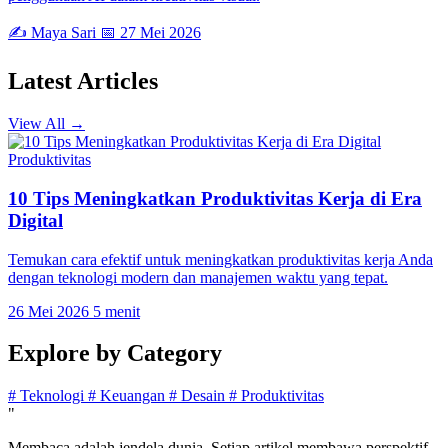
✍️ Maya Sari
📅 27 Mei 2026
Latest
Articles
View All →
Produktivitas
10 Tips Meningkatkan Produktivitas Kerja di Era
Digital
Temukan cara efektif untuk meningkatkan produktivitas kerja Anda
dengan teknologi modern dan manajemen waktu yang tepat.
26 Mei 2026
5 menit
Explore by
Category
#
Teknologi
#
Keuangan
#
Desain
#
Produktivitas
"
Membaca adalah jendela dunia. Setiap artikel membawa perspektif