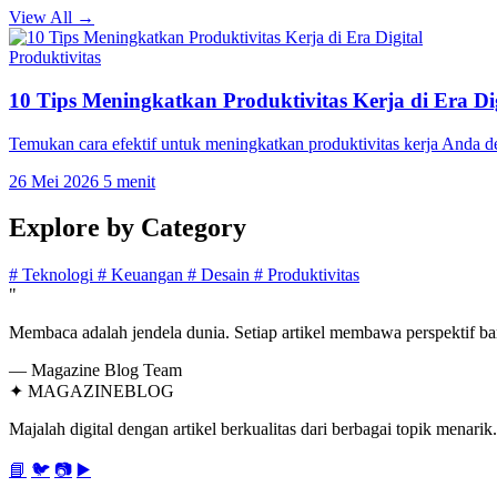
View All →
Produktivitas
10 Tips Meningkatkan Produktivitas Kerja di Era Dig
Temukan cara efektif untuk meningkatkan produktivitas kerja Anda 
26 Mei 2026
5 menit
Explore by
Category
#
Teknologi
#
Keuangan
#
Desain
#
Produktivitas
"
Membaca adalah jendela dunia. Setiap artikel membawa perspektif bar
— Magazine Blog Team
✦
MAGAZINE
BLOG
Majalah digital dengan artikel berkualitas dari berbagai topik menarik.
📘
🐦
📷
▶️