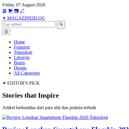
Friday, 07 August 2026
📘
🐦
📷
🔗
✦
MAGAZINE
BLOG
🔍
☰
Home
Featured
Teknologi
Lifestyle
Bisnis
Desain
All Categories
✦ EDITOR'S PICK
Stories that
Inspire
Artikel berkualitas dari para ahli dan praktisi terbaik
Teknologi