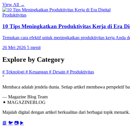
View All →
Produktivitas
10 Tips Meningkatkan Produktivitas Kerja di Era Dig
Temukan cara efektif untuk meningkatkan produktivitas kerja Anda 
26 Mei 2026
5 menit
Explore by
Category
#
Teknologi
#
Keuangan
#
Desain
#
Produktivitas
"
Membaca adalah jendela dunia. Setiap artikel membawa perspektif bar
— Magazine Blog Team
✦
MAGAZINE
BLOG
Majalah digital dengan artikel berkualitas dari berbagai topik menarik.
📘
🐦
📷
▶️