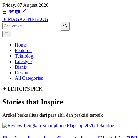
Friday, 07 August 2026
📘
🐦
📷
🔗
✦
MAGAZINE
BLOG
🔍
☰
Home
Featured
Teknologi
Lifestyle
Bisnis
Desain
All Categories
✦ EDITOR'S PICK
Stories that
Inspire
Artikel berkualitas dari para ahli dan praktisi terbaik
Teknologi