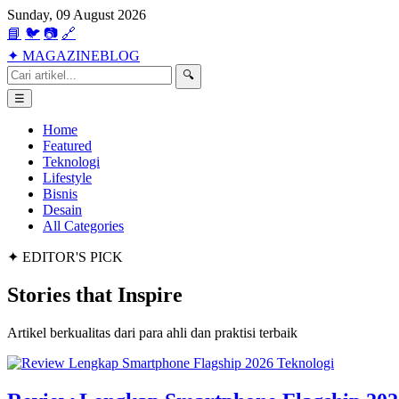
Sunday, 09 August 2026
📘
🐦
📷
🔗
✦
MAGAZINE
BLOG
🔍
☰
Home
Featured
Teknologi
Lifestyle
Bisnis
Desain
All Categories
✦ EDITOR'S PICK
Stories that
Inspire
Artikel berkualitas dari para ahli dan praktisi terbaik
Teknologi