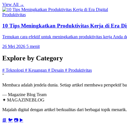
View All →
Produktivitas
10 Tips Meningkatkan Produktivitas Kerja di Era Dig
Temukan cara efektif untuk meningkatkan produktivitas kerja Anda 
26 Mei 2026
5 menit
Explore by
Category
#
Teknologi
#
Keuangan
#
Desain
#
Produktivitas
"
Membaca adalah jendela dunia. Setiap artikel membawa perspektif bar
— Magazine Blog Team
✦
MAGAZINE
BLOG
Majalah digital dengan artikel berkualitas dari berbagai topik menarik.
📘
🐦
📷
▶️