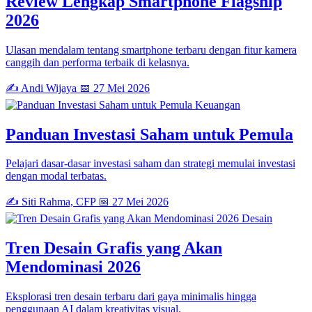
Review Lengkap Smartphone Flagship
2026
Ulasan mendalam tentang smartphone terbaru dengan fitur kamera
canggih dan performa terbaik di kelasnya.
✍️ Andi Wijaya
📅 27 Mei 2026
Keuangan
Panduan Investasi Saham untuk Pemula
Pelajari dasar-dasar investasi saham dan strategi memulai investasi
dengan modal terbatas.
✍️ Siti Rahma, CFP
📅 27 Mei 2026
Desain
Tren Desain Grafis yang Akan
Mendominasi 2026
Eksplorasi tren desain terbaru dari gaya minimalis hingga
penggunaan AI dalam kreativitas visual.