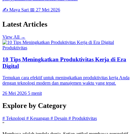
✍️ Maya Sari
📅 27 Mei 2026
Latest
Articles
View All →
Produktivitas
10 Tips Meningkatkan Produktivitas Kerja di Era
Digital
Temukan cara efektif untuk meningkatkan produktivitas kerja Anda
dengan teknologi modern dan manajemen waktu yang tepat.
26 Mei 2026
5 menit
Explore by
Category
#
Teknologi
#
Keuangan
#
Desain
#
Produktivitas
"
Membaca adalah jendela dunia. Setiap artikel membawa perspektif