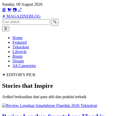
Sunday, 09 August 2026
📘
🐦
📷
🔗
✦
MAGAZINE
BLOG
🔍
☰
Home
Featured
Teknologi
Lifestyle
Bisnis
Desain
All Categories
✦ EDITOR'S PICK
Stories that
Inspire
Artikel berkualitas dari para ahli dan praktisi terbaik
Teknologi