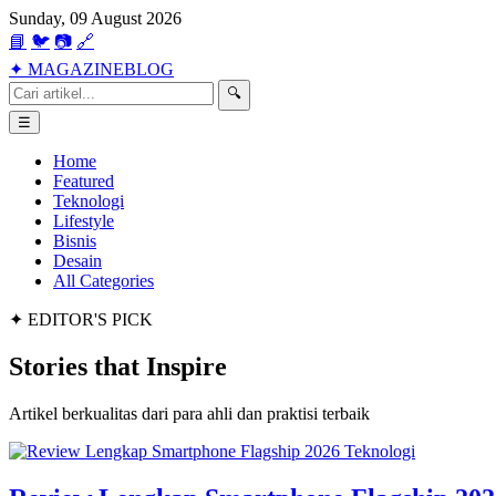
Sunday, 09 August 2026
📘
🐦
📷
🔗
✦
MAGAZINE
BLOG
🔍
☰
Home
Featured
Teknologi
Lifestyle
Bisnis
Desain
All Categories
✦ EDITOR'S PICK
Stories that
Inspire
Artikel berkualitas dari para ahli dan praktisi terbaik
Teknologi