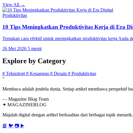
View All →
Produktivitas
10 Tips Meningkatkan Produktivitas Kerja di Era Dig
Temukan cara efektif untuk meningkatkan produktivitas kerja Anda 
26 Mei 2026
5 menit
Explore by
Category
#
Teknologi
#
Keuangan
#
Desain
#
Produktivitas
"
Membaca adalah jendela dunia. Setiap artikel membawa perspektif bar
— Magazine Blog Team
✦
MAGAZINE
BLOG
Majalah digital dengan artikel berkualitas dari berbagai topik menarik.
📘
🐦
📷
▶️