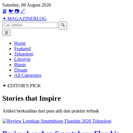
Saturday, 08 August 2026
📘
🐦
📷
🔗
✦
MAGAZINE
BLOG
🔍
☰
Home
Featured
Teknologi
Lifestyle
Bisnis
Desain
All Categories
✦ EDITOR'S PICK
Stories that
Inspire
Artikel berkualitas dari para ahli dan praktisi terbaik
Teknologi