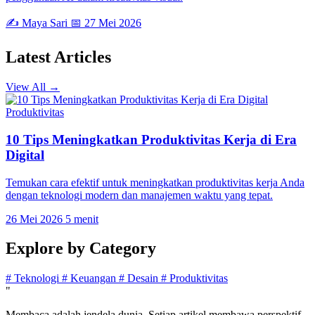
✍️ Maya Sari
📅 27 Mei 2026
Latest
Articles
View All →
Produktivitas
10 Tips Meningkatkan Produktivitas Kerja di Era
Digital
Temukan cara efektif untuk meningkatkan produktivitas kerja Anda
dengan teknologi modern dan manajemen waktu yang tepat.
26 Mei 2026
5 menit
Explore by
Category
#
Teknologi
#
Keuangan
#
Desain
#
Produktivitas
"
Membaca adalah jendela dunia. Setiap artikel membawa perspektif