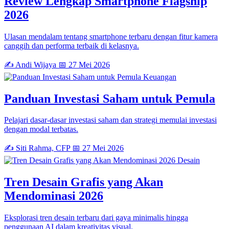
Review Lengkap Smartphone Flagship
2026
Ulasan mendalam tentang smartphone terbaru dengan fitur kamera
canggih dan performa terbaik di kelasnya.
✍️ Andi Wijaya
📅 27 Mei 2026
Keuangan
Panduan Investasi Saham untuk Pemula
Pelajari dasar-dasar investasi saham dan strategi memulai investasi
dengan modal terbatas.
✍️ Siti Rahma, CFP
📅 27 Mei 2026
Desain
Tren Desain Grafis yang Akan
Mendominasi 2026
Eksplorasi tren desain terbaru dari gaya minimalis hingga
penggunaan AI dalam kreativitas visual.