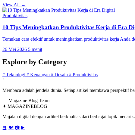
View All →
Produktivitas
10 Tips Meningkatkan Produktivitas Kerja di Era Dig
Temukan cara efektif untuk meningkatkan produktivitas kerja Anda 
26 Mei 2026
5 menit
Explore by
Category
#
Teknologi
#
Keuangan
#
Desain
#
Produktivitas
"
Membaca adalah jendela dunia. Setiap artikel membawa perspektif bar
— Magazine Blog Team
✦
MAGAZINE
BLOG
Majalah digital dengan artikel berkualitas dari berbagai topik menarik.
📘
🐦
📷
▶️