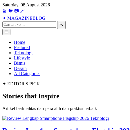
Saturday, 08 August 2026
📘
🐦
📷
🔗
✦
MAGAZINE
BLOG
🔍
☰
Home
Featured
Teknologi
Lifestyle
Bisnis
Desain
All Categories
✦ EDITOR'S PICK
Stories that
Inspire
Artikel berkualitas dari para ahli dan praktisi terbaik
Teknologi