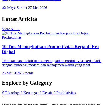
✍️ Maya Sari
📅 27 Mei 2026
Latest
Articles
View All →
Produktivitas
10 Tips Meningkatkan Produktivitas Kerja di Era
Digital
Temukan cara efektif untuk meningkatkan produktivitas kerja Anda
dengan teknologi modern dan manajemen waktu yang tepat.
26 Mei 2026
5 menit
Explore by
Category
#
Teknologi
#
Keuangan
#
Desain
#
Produktivitas
"
Membaca adalah jendela dunia. Setiap artikel membawa perspektif