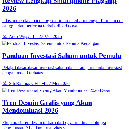
Review Lengkap Smartphone Flagship
2026
Ulasan mendalam tentang smartphone terbaru dengan fitur kamera
canggih dan performa terbaik di kelasnya.
✍️ Andi Wijaya
📅 27 Mei 2026
Keuangan
Panduan Investasi Saham untuk Pemula
Pelajari dasar-dasar investasi saham dan strategi memulai investasi
dengan modal terbatas.
✍️ Siti Rahma, CFP
📅 27 Mei 2026
Desain
Tren Desain Grafis yang Akan
Mendominasi 2026
Eksplorasi tren desain terbaru dari gaya minimalis hingga
penggunaan AI dalam kreativitas visual.