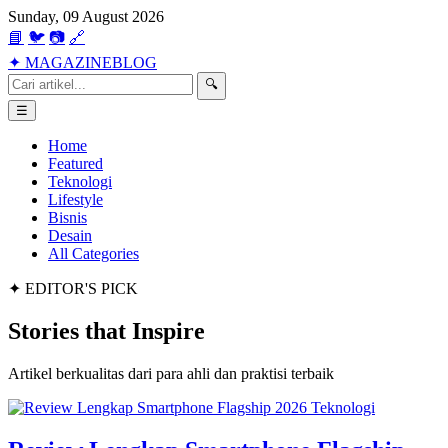
Sunday, 09 August 2026
📘
🐦
📷
🔗
✦
MAGAZINE
BLOG
🔍
☰
Home
Featured
Teknologi
Lifestyle
Bisnis
Desain
All Categories
✦ EDITOR'S PICK
Stories that
Inspire
Artikel berkualitas dari para ahli dan praktisi terbaik
Teknologi