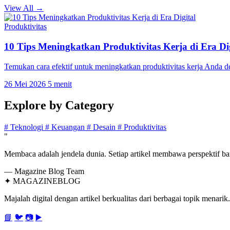
View All →
Produktivitas
10 Tips Meningkatkan Produktivitas Kerja di Era Dig
Temukan cara efektif untuk meningkatkan produktivitas kerja Anda 
26 Mei 2026
5 menit
Explore by
Category
#
Teknologi
#
Keuangan
#
Desain
#
Produktivitas
"
Membaca adalah jendela dunia. Setiap artikel membawa perspektif bar
— Magazine Blog Team
✦
MAGAZINE
BLOG
Majalah digital dengan artikel berkualitas dari berbagai topik menarik.
📘
🐦
📷
▶️