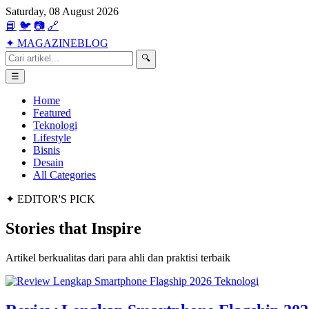
Saturday, 08 August 2026
📘
🐦
📷
🔗
✦
MAGAZINE
BLOG
🔍
☰
Home
Featured
Teknologi
Lifestyle
Bisnis
Desain
All Categories
✦ EDITOR'S PICK
Stories that
Inspire
Artikel berkualitas dari para ahli dan praktisi terbaik
Teknologi