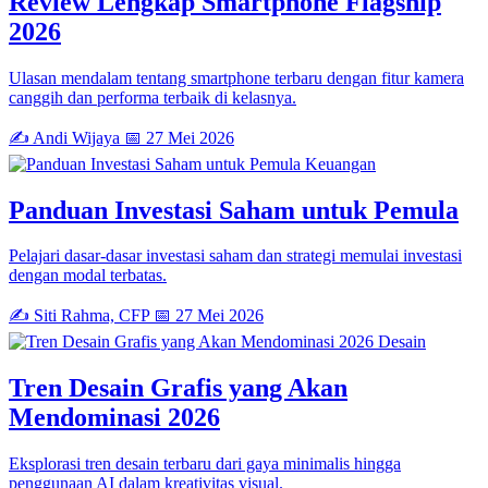
Review Lengkap Smartphone Flagship
2026
Ulasan mendalam tentang smartphone terbaru dengan fitur kamera
canggih dan performa terbaik di kelasnya.
✍️ Andi Wijaya
📅 27 Mei 2026
Keuangan
Panduan Investasi Saham untuk Pemula
Pelajari dasar-dasar investasi saham dan strategi memulai investasi
dengan modal terbatas.
✍️ Siti Rahma, CFP
📅 27 Mei 2026
Desain
Tren Desain Grafis yang Akan
Mendominasi 2026
Eksplorasi tren desain terbaru dari gaya minimalis hingga
penggunaan AI dalam kreativitas visual.