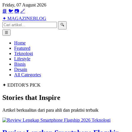
Friday, 07 August 2026
📘
🐦
📷
🔗
✦
MAGAZINE
BLOG
🔍
☰
Home
Featured
Teknologi
Lifestyle
Bisnis
Desain
All Categories
✦ EDITOR'S PICK
Stories that
Inspire
Artikel berkualitas dari para ahli dan praktisi terbaik
Teknologi