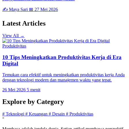
✍️ Maya Sari
📅 27 Mei 2026
Latest
Articles
View All →
Produktivitas
10 Tips Meningkatkan Produktivitas Kerja di Era
Digital
Temukan cara efektif untuk meningkatkan produktivitas kerja Anda
dengan teknologi modern dan manajemen waktu yang tepat.
26 Mei 2026
5 menit
Explore by
Category
#
Teknologi
#
Keuangan
#
Desain
#
Produktivitas
"
Membaca adalah jendela dunia. Setiap artikel membawa perspektif